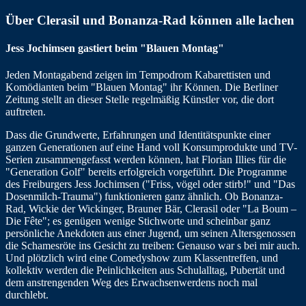
Über Clerasil und Bonanza-Rad können alle lachen
Jess Jochimsen gastiert beim "Blauen Montag"
Jeden Montagabend zeigen im Tempodrom Kabarettisten und
Komödianten beim "Blauen Montag" ihr Können. Die Berliner
Zeitung stellt an dieser Stelle regelmäßig Künstler vor, die dort
auftreten.
Dass die Grundwerte, Erfahrungen und Identitätspunkte einer
ganzen Generationen auf eine Hand voll Konsumprodukte und TV-
Serien zusammengefasst werden können, hat Florian Illies für die
"Generation Golf" bereits erfolgreich vorgeführt. Die Programme
des Freiburgers Jess Jochimsen ("Friss, vögel oder stirb!" und "Das
Dosenmilch-Trauma") funktionieren ganz ähnlich. Ob Bonanza-
Rad, Wickie der Wickinger, Brauner Bär, Clerasil oder "La Boum –
Die Fête"; es genügen wenige Stichworte und scheinbar ganz
persönliche Anekdoten aus einer Jugend, um seinen Altersgenossen
die Schamesröte ins Gesicht zu treiben: Genauso war s bei mir auch.
Und plötzlich wird eine Comedyshow zum Klassentreffen, und
kollektiv werden die Peinlichkeiten aus Schulalltag, Pubertät und
dem anstrengenden Weg des Erwachsenwerdens noch mal
durchlebt.