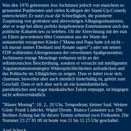
Was den 1970 geborenen Jess Jochimsen jedoch von manchem so
genannten Popliteraten und vielen Kollegen der Stand-Up-Comedy
unterscheidet: Er nutzt zwar die Schnelligkeit, die pointierte
Zuspitzung von grotesken und aberwitzigen Alltagtagssituationen,
aber er wagt bei allem perfekt dargebotenem Entertainment auch das
politische Kabarett neu zu beleben. Ob die Abrechnung mit der nun
zu Eltern gewordenen 68er Generation aus der Warte der
antiautoritär erzogenen Kinder ("Mama und Papa hatte ich nicht –
ich musste immer Eberhard und Renate sagen!") oder mit seinen
FDP-wählenden Altersgenossen der verwöhnten Spaßgeneration;
Jochimsens rotzige Monologe verharren nicht an der
selbstironischen Beschreibung, sondern er versucht mit intelligenten
Argumentationsstrategien Widersprüchlichkeiten aufzudecken und
das Politische im Alltäglichen zu zeigen. Dass er dabei zwar stets
charmant, bisweilen aber auch ziemlich hinterhältig ist, gehört zum
Geschäft. Dass er sich aber auch als ein komödiantisches,
parodistisches und sogar musikalisches Talent entpuppt, ist hingegen
nicht selbstverständlich.
"Blauer Montag": 10. 2., 20 Uhr, Tempodrom, kleiner Saal. Weitere
Gäste: Frank Lüdecke, Wiglaf Droste, Bianca Castasiore u.a. Die
Berliner Zeitung hat für diesen Termin zehnmal zwei Freikarten. Die
Nummer 23 27 81 00 ist heute von 11 bis 11.15 Uhr geschaltet.
Axel Schock